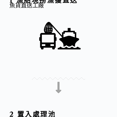
1 漁船現撈漁獲直送
魚貨直送工廠​
2 置入處理池